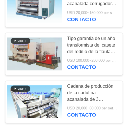
NOTICIAS
acanalada corrugador
de la adsorción del
USD 20,000~150,000 per set MOQ:1 sistema
vacío del solo Facer
CONTACTO
20
Impresora Slotter
Tipo garantía de un año
Die Cutter de Flexo
transformista del casete
del rodillo de la flauta
del solo Facer
USD 100,000~250,000 per set MOQ:1 sistema
CONTACTO
14
Cadena de producción
máquina acanalada
de la cartulina
acanalada de 3
del solo facer
capas/puente de arriba
USD 20,000~60,000 per set MOQ:1 sistema
del transportador con el
CONTACTO
soporte de la succión
del vacío