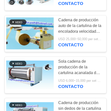
rollo de molino
CONTACTO
hidráulico de Shaftless
CONTROL
DE
Cadena de producción
13
CALIDAD
auto de la cartulina de la
Máquina de costura
encoladora velocidad
que empalma común del
de la caja del cartón
USD 25,000~50,000 per set MOQ:1 sistema
ÉNTRENOS
final de papel
CONTACTO
EN
CONTACTO
Sola cadena de
CON
producción de la
cartulina acanalada del
14
precalentador papel
PIDA
USD 6,000~15,000 per set MOQ:1 sistema
máquina del gluer
medio pre que calienta
CONTACTO
UNA
de la carpeta del
CITA
Cadena de producción
cartón
sin dedos de la cartulina