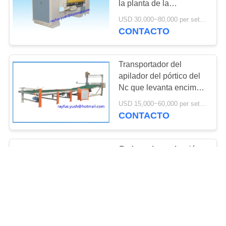
la planta de la
8
fabricación de cajas del
USD 30,000~80,000 per set MOQ:1 sistema
rotatorio muere el
cuchillo helicoidal
CONTACTO
industrial
cortador
Transportador del
apilador del pórtico del
Nc que levanta encima
de la producción de
USD 15,000~60,000 per set MOQ:1 sistema
cuenta auto de la
CONTACTO
13
cartulina acanalada
máquina que corta
Cadena de producción
con tintas y que
cortada rotatoria de la
Chatea
cartulina acanalada del
arruga
duplex servocontrol
USD 60,000~160,000 per set MOQ:1 sistema
Investigación
helicoidal del cuchillo
CONTACTO
20