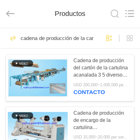
la
fabricación
de
Productos
la
caja
del
cartón
Proveedor.
HOGAR
10
Copyright
©
cadena de producción de la cartulina acanalada
2020
Máquina de la
-
2023
PRODUCTOS
cartonboxmanufacturingmachine.com.
fabricación de la
All
Rights
Cadena de producción
Reserved.
del cartón de la cartulina
caja del cartón
SOBRE
acanalada 3 5 diverso
NOSOTROS
tipo de la flauta de 7
USD 200,000~1,000,000 per set MOQ:1 sistema
capas
CONTACTO
10
VIAJE
máquina acanalada
DE
Cadena de producción
de encargo de la
LA
de la fabricación de
cartulina
FÁBRICA
acanalada/soporte de
cajas del cartón
USD 15,000~20,000 per set MOQ:1 sistema