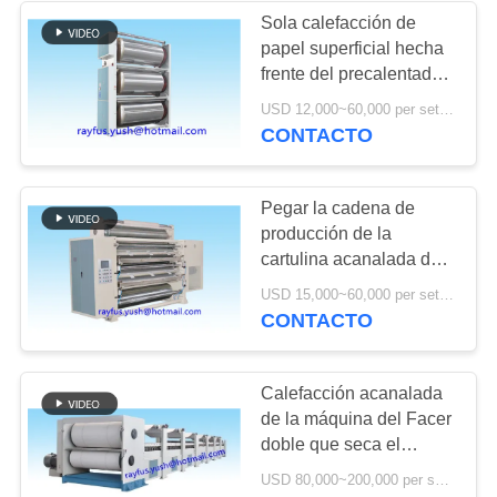
Sola calefacción de
papel superficial hecha
6
frente del precalentador
rollo del papel a la
de la planta acanalada
USD 12,000~60,000 per set MOQ:1 sistema
múltiple de la
CONTACTO
cortadora de hoja
fabricación de cajas
Pegar la cadena de
producción de la
cartulina acanalada del
pegamento/la máquina
12
USD 15,000~60,000 per set MOQ:1 sistema
múltiple de Gluer
CONTACTO
máquina del
laminador de la
Calefacción acanalada
de la máquina del Facer
flauta
doble que seca el
enfriamiento
USD 80,000~200,000 per set MOQ:1 sistema
concluyendo el Ce