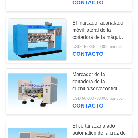
CONTACTO
8
máquina del
El marcador acanalado
móvil lateral de la
marcador de la
cortadora de la máquina
de la fabricación de la
cortadora
USD 15,000~20,000 per set MOQ:1 sistema
caja eléctrico ajusta
CONTACTO
Marcador de la
10
cortadora de la
cuchilla/servocontrol
Slotter rotatorio
finos del ordenador de la
USD 50,000~80,000 per set MOQ:1 sistema
máquina de la
CONTACTO
fabricación del cartón
El cortar acanalado
automático de la cruz de