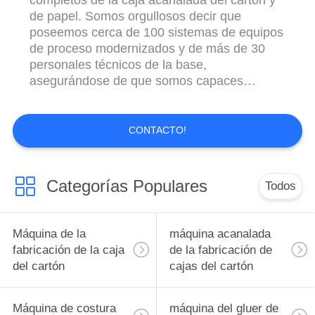
de papel. Somos orgullosos decir que
poseemos cerca de 100 sistemas de equipos
de proceso modernizados y de más de 30
personales técnicos de la base,
asegurándose de que somos capaces
ofrecer a los clientes que embalan los
equipos con diseño razonable y calidad de
primera calidad así como que mejoran
CONTACTO!
nuestra competitividad entre contrapartes.
Recientemente, prestamos más atención al
R&D de alta ...
Categorías Populares
Todos
Máquina de la
máquina acanalada
fabricación de la caja
de la fabricación de
del cartón
cajas del cartón
Máquina de costura
máquina del gluer de