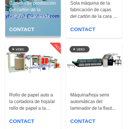
Cadena de producción
Sola máquina de la
del cartón de la
CONTROL
fabricación de cajas
cartulina acanalada 3 5
del cartón de la cara a
DE
diverso tipo de la flauta
cubrir o a
CALIDAD
CONTACT
CONTACT
de 7 capas
rodar/máquina de la
fabricación de la caja
del cartón
HOT
ÉNTRENOS
EN
CONTACTO
CON
NOTICIAS
Rollo de papel auto a
Máquina/hoja semi
la cortadora de hoja/al
automáticas del
rollo de papel a la
laminador de la flauta
PIDA
cortadora de hoja A4
para cubrir la máquina
CONTACT
CONTACT
UNA
que lamina