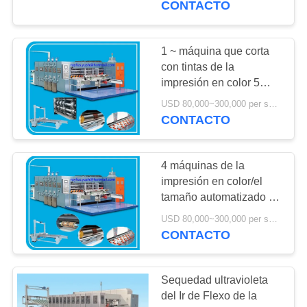
CONTACTO
8
máquina del
1 ~ máquina que corta
con tintas de la
marcador de la
impresión en color 5
para la cartulina/la
cortadora
USD 80,000~300,000 per set MOQ:1 sistema
impresora Slotter
CONTACTO
Machine de Flexo
4 máquinas de la
10
impresión en color/el
tamaño automatizado de
Slotter rotatorio
la impresora modificaron
USD 80,000~300,000 per set MOQ:1 sistema
para requisitos
CONTACTO
particulares
Sequedad ultravioleta
del Ir de Flexo de la