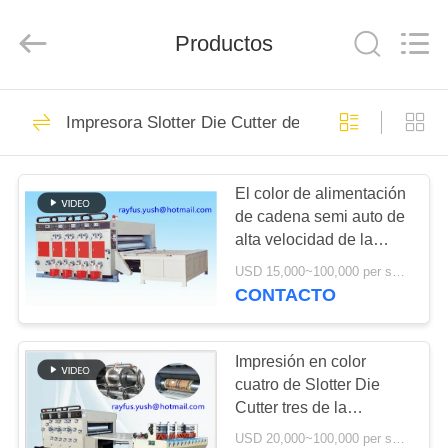
la
fabricación
de
Productos
la
caja
del
cartón
Proveedor.
HOGAR
10
Copyright
©
Impresora Slotter Die Cutter de Flexo
2020
Máquina de la
-
2023
PRODUCTOS
cartonboxmanufacturingmachine.com.
fabricación de la
All
Rights
El color de alimentación
Reserved.
de cadena semi auto de
caja del cartón
SOBRE
alta velocidad de la
NOSOTROS
impresora de Flexo
USD 15,000~100,000 per set MOQ:1 sistema
modificó para requisitos
CONTACTO
particulares
10
VIAJE
máquina acanalada
DE
Impresión en color
cuatro de Slotter Die
LA
de la fabricación de
Cutter tres de la
FÁBRICA
impresora de Flexo de la
cajas del cartón
USD 20,000~100,000 per set MOQ:1 sistema