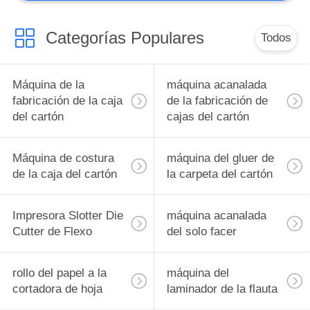
Maquinaria
acanalada usada
Categorías Populares
Todos
Máquina de la
máquina acanalada
fabricación de la caja
de la fabricación de
del cartón
cajas del cartón
13
tubo del papel que
Máquina de costura
máquina del gluer de
hace la máquina
de la caja del cartón
la carpeta del cartón
Impresora Slotter Die
máquina acanalada
Cutter de Flexo
del solo facer
4
rollo del papel a la
máquina del
cortadora de hoja
laminador de la flauta
empaquetadora del