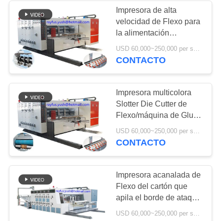
Impresora de alta
velocidad de Flexo para
6
la alimentación
rollo del papel a la
acanalada del borde de
USD 60,000~250,000 per set MOQ:1 sistema
ataque del cartón
CONTACTO
cortadora de hoja
Impresora multicolora
Slotter Die Cutter de
Flexo/máquina de Gluer
de la carpeta de Flexo
12
USD 60,000~250,000 per set MOQ:1 sistema
CONTACTO
máquina del
laminador de la
Impresora acanalada de
Flexo del cartón que
flauta
apila el borde de ataque
que alimenta el modelo
USD 60,000~250,000 per set MOQ:1 sistema
económico