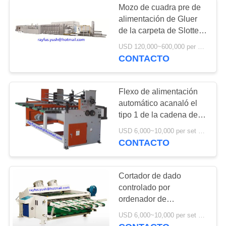
Mozo de cuadra pre de
cadena de
alimentación de Gluer
de la carpeta de Slotter
producción de la
Die Cutter de la
USD 120,000~600,000 per set MOQ:1 sistema
impresora de Flexo en
cartulina acanalada
CONTACTO
línea por completo
automático
Flexo de alimentación
automático acanaló el
10
tipo 1 de la cadena de la
Cadena de
máquina ~ impresión en
USD 6,000~10,000 per set MOQ:1 sistema
color 4
CONTACTO
producción del
cartón
Cortador de dado
controlado por
ordenador de
desmontaje el vibrar
8
USD 6,000~10,000 per set MOQ:1 sistema
para el apilador de la