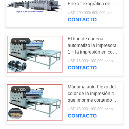
NOTICIAS
Flexo flexográfica de la
caja
USD 200,000~600,000 per set MOQ:1 sistema
CONTACTO
20
Impresora Slotter
El tipo de cadena
Die Cutter de Flexo
automatizó la impresora
1 ~ la impresión en color
4 fácil actúa
USD 15,000~100,000 per set MOQ:1 sistema
CONTACTO
14
Máquina auto Flexo del
máquina acanalada
color de la impresión 4
que imprime cortando la
del solo facer
alimentación con tintas
USD 15,000~100,000 per set MOQ:1 sistema
de cadena semi auto
CONTACTO