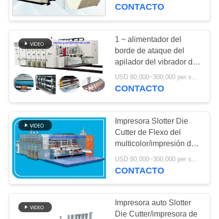
eficacia alta
CONTACTO
CONTROL
DE
1 ~ alimentador del
13
CALIDAD
borde de ataque del
Máquina de costura
apilador del vibrador de
Slotter Die Cutter de la
de la caja del cartón
USD 80,000~300,000 per set MOQ:1 sistema
ÉNTRENOS
impresora de Flexo de la
CONTACTO
impresión en color 5
EN
CONTACTO
Impresora Slotter Die
CON
Cutter de Flexo del
multicolor/impresión de
14
Flexo y máquina que
PIDA
USD 80,000~300,000 per set MOQ:1 sistema
máquina del gluer
corta con tintas
CONTACTO
UNA
de la carpeta del
CITA
Impresora auto Slotter
cartón
Die Cutter/impresora de