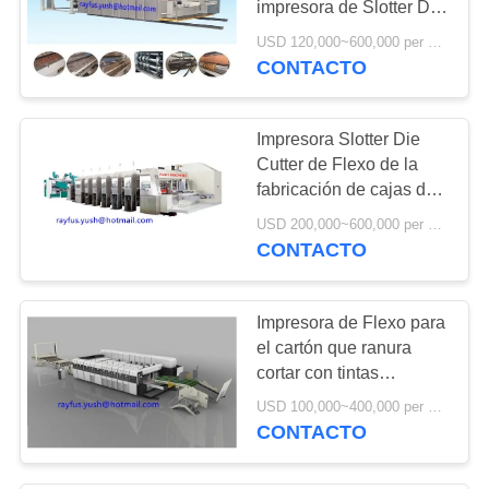
impresora de Slotter Die
8
Cutter del apilador de la
USD 120,000~600,000 per set MOQ:1 sistema
rotatorio muere el
transmisión de alta
CONTACTO
velocidad del vacío
cortador
Impresora Slotter Die
Cutter de Flexo de la
fabricación de cajas de
Ffg que dobla pegando
USD 200,000~600,000 per set MOQ:1 sistema
atar con correa en línea
CONTACTO
13
máquina que corta
Impresora de Flexo para
con tintas y que
el cartón que ranura
cortar con tintas
arruga
apilando el trabajo de la
USD 100,000~400,000 per set MOQ:1 sistema
reserva
CONTACTO
20