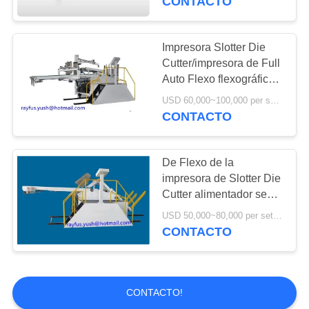
CONTACTO
Máquina de la
caja del cartón
prensa de la
Impresora Slotter Die
Cutter/impresora de Full
cartulina
Auto Flexo flexográfica
de la caja
USD 60,000~100,000 per set MOQ:1 sistema
CONTACTO
8
Máquina del
De Flexo de la
impresora de Slotter Die
montador de la caja
Cutter alimentador semi
auto pre para el borde
USD 50,000~80,000 per set MOQ:1 sistema
de ataque de la caja del
CONTACTO
cartón
20
CONTACTO!