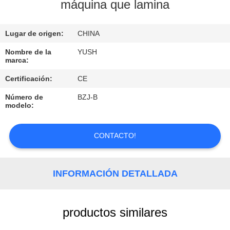
máquina que lamina
CONTROL
Lugar de origen:
CHINA
DE
CALIDAD
Nombre de la
YUSH
marca:
Certificación:
CE
ÉNTRENOS
Número de
BZJ-B
EN
modelo:
CONTACTO
CON
CONTACTO!
PIDA
INFORMACIÓN DETALLADA
UNA
CITA
productos similares