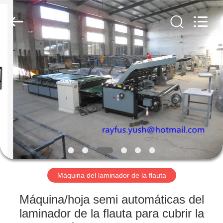
la
fabricación
de
la
caja
del
cartón
Proveedor.
HOGAR
Copyright
©
2020
-
2023
PRODUCTOS
cartonboxmanufacturingmachine.com.
All
Rights
Reserved.
SOBRE
NOSOTROS
VIAJE
DE
Máquina del laminador de la flauta
LA
Máquina/hoja semi automáticas del
FÁBRICA
laminador de la flauta para cubrir la