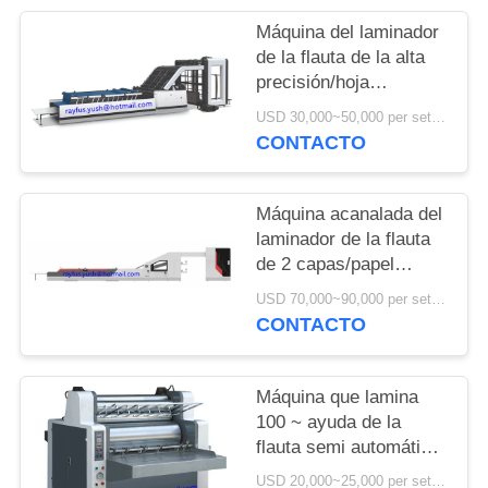
NOTICIAS
Máquina del laminador
de la flauta de la alta
precisión/hoja
acanalada automática
USD 30,000~50,000 per set MOQ:1 sistema
que pega la máquina
CONTACTO
Máquina acanalada del
laminador de la flauta
de 2 capas/papel
superficial laminador
USD 70,000~90,000 per set MOQ:1 sistema
de la flauta de 5 capas
CONTACTO
Máquina que lamina
100 ~ ayuda de la
flauta semi automática
hidráulica de la
USD 20,000~25,000 per set MOQ:1 sistema