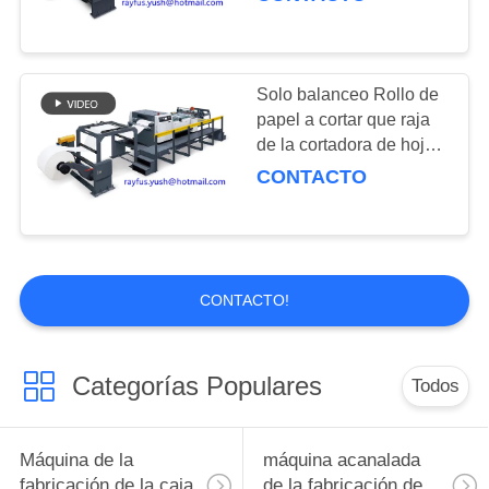
hoja
Solo balanceo Rollo de
papel a cortar que raja
de la cortadora de hoja
contando el
CONTACTO
amontonamiento
CONTACTO!
Categorías Populares
Todos
Máquina de la
máquina acanalada
fabricación de la caja
de la fabricación de