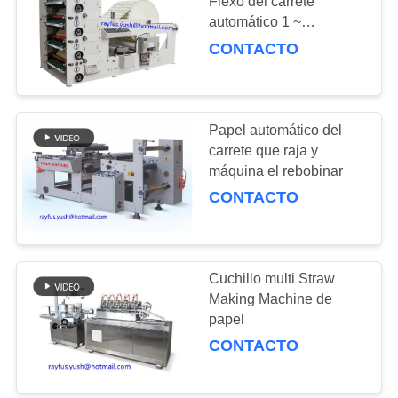
Flexo del carrete
CITA
automático 1 ~
impresión en color 5
CONTACTO
MAPA
opcional
DEL
SITIO
Papel automático del
carrete que raja y
máquina el rebobinar
PRIVACY
CONTACTO
POLICY
Cuchillo multi Straw
Making Machine de
papel
CONTACTO