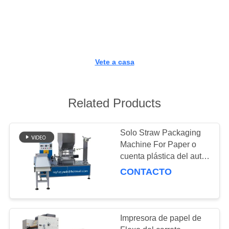
CONTROL
DE
CALIDAD
Vete a casa
ÉNTRENOS
EN
Related Products
CONTACTO
Solo Straw Packaging
CON
Machine For Paper o
cuenta plástica del auto
NOTICIAS
de la eficacia alta
CONTACTO
PIDA
UNA
Impresora de papel de