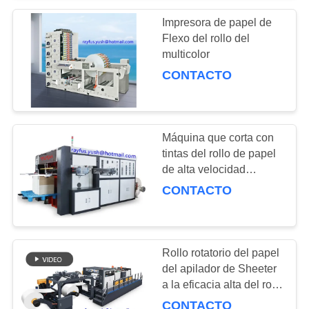
Impresora de papel de
Flexo del rollo del
multicolor
CONTACTO
Máquina que corta con
tintas del rollo de papel
de alta velocidad
automático
CONTACTO
Rollo rotatorio del papel
del apilador de Sheeter
a la eficacia alta del rollo
dual de la cortadora de
CONTACTO