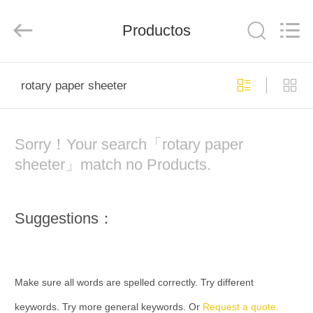
2020
-
2026
Productos
YUSH
CARTON
MACHINE
COMPANY.
All
HOGAR
Rights
Reserved.
rotary paper sheeter
PRODUCTOS
Sorry！Your search「rotary paper
SOBRE
sheeter」match no Products.
NOSOTROS
Suggestions：
VIAJE
DE
LA
Make sure all words are spelled correctly. Try different
FÁBRICA
keywords. Try more general keywords. Or
Request a quote.