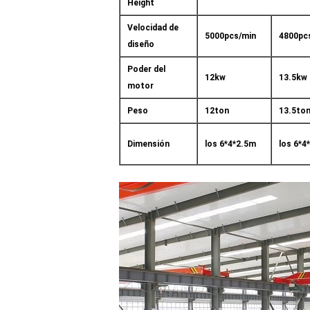
Height
Velocidad de
5000pcs/min
4800pc
diseño
Poder del
12kw
13.5kw
motor
Peso
12ton
13.5to
Dimensión
los 6*4*2.5m
los 6*4