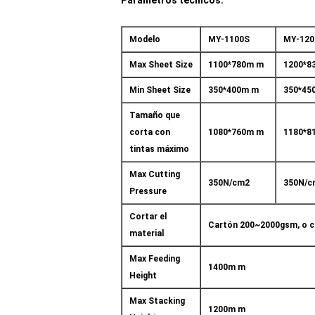
Parámetros técnicos:
Modelo
MY-1100S
MY-120
Max Sheet Size
1100*780m m
1200*8
Min Sheet Size
350*400m m
350*45
Tamaño que
corta con
1080*760m m
1180*8
tintas máximo
Max Cutting
350N/cm2
350N/c
Pressure
Cortar el
Cartón 200~2000gsm, o c
material
Max Feeding
1400m m
Height
Max Stacking
1200m m