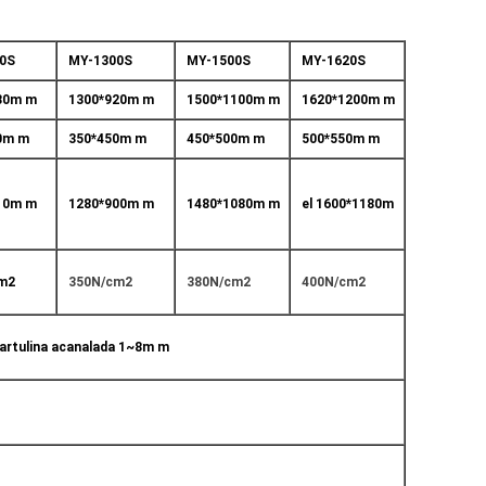
0S
MY-1300S
MY-1500S
MY-1620S
30m m
1300*920m m
1500*1100m m
1620*1200m m
0m m
350*450m m
450*500m m
500*550m m
10m m
1280*900m m
1480*1080m m
el 1600*1180m
m2
350N/cm2
380N/cm2
400N/cm2
artulina acanalada 1~8m m