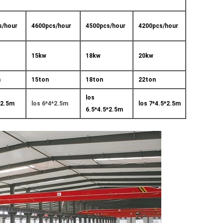
s/hour
4600pcs/hour
4500pcs/hour
4200pcs/hour
15kw
18kw
20kw
n
15ton
18ton
22ton
los
*2.5m
los 6*4*2.5m
los 7*4.5*2.5m
6.5*4.5*2.5m