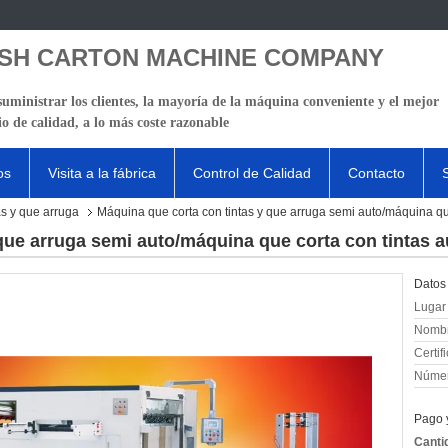
SH CARTON MACHINE COMPANY
suministrar los clientes, la mayoría de la máquina conveniente y el mejor
io de calidad, a lo más coste razonable
os
Visita a la fábrica
Control de Calidad
Contacto
as y que arruga
Máquina que corta con tintas y que arruga semi auto/máquina qu
que arruga semi auto/máquina que corta con tintas 
Datos 
Lugar 
Nombr
Certif
Númer
Pago 
Canti