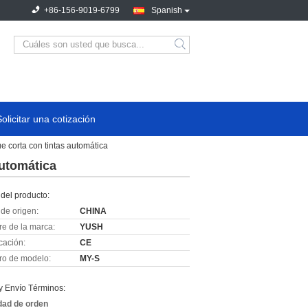
+86-156-9019-6799
Spanish
Solicitar una cotización
e corta con tintas automática
automática
del producto:
de origen:
CHINA
e de la marca:
YUSH
icación:
CE
o de modelo:
MY-S
y Envío Términos:
dad de orden