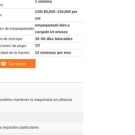
1 sistema
a:
USD 80,000~150,000 per
o:
set
empaquetado bien a
les de empaquetado:
cargado en envase
o de entrega:
30~60 días laborables
ciones de pago:
T/T
idad de la fuente:
15 sistemas por mes
Contacto
ponibles mantener la maquinaria en ultramar
 requisitos particulares