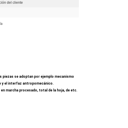
ción del cliente
da
r
Otras piezas se adoptan por ejemplo mecanismo
e y el interfaz antropomecánico.
o en marcha procesado, total de la hoja, de etc.