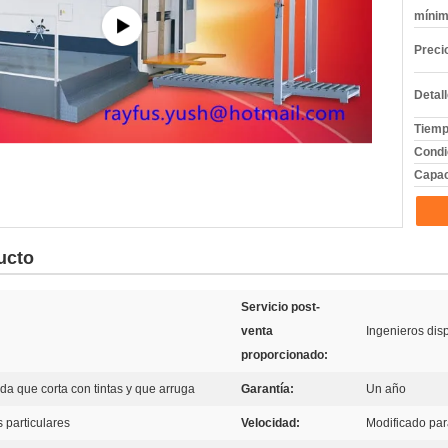
mínim
Preci
Detal
Tiemp
Condi
Capac
ucto
Servicio post-
venta
Ingenieros dis
proporcionado:
da que corta con tintas y que arruga
Garantía:
Un año
 particulares
Velocidad:
Modificado para