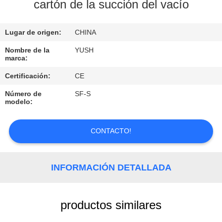
cartón de la succión del vacío
CONTROL
Lugar de origen:
CHINA
DE
CALIDAD
Nombre de la
YUSH
marca:
Certificación:
CE
ÉNTRENOS
Número de
SF-S
EN
modelo:
CONTACTO
CON
CONTACTO!
PIDA
INFORMACIÓN DETALLADA
UNA
CITA
productos similares