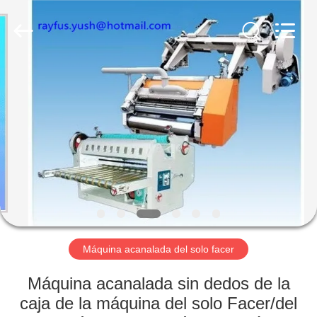
la
fabricación
de
la
caja
del
cartón
Proveedor.
HOGAR
Copyright
©
2020
-
2023
PRODUCTOS
cartonboxmanufacturingmachine.com.
All
Rights
Reserved.
SOBRE
NOSOTROS
VIAJE
DE
Máquina acanalada del solo facer
LA
Máquina acanalada sin dedos de la
FÁBRICA
caja de la máquina del solo Facer/del