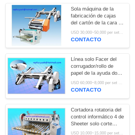
NOTICIAS
Sola máquina de la
fabricación de cajas
del cartón de la cara a
cubrir o a
USD 30,000~50,000 per set MOQ:1 sistema
rodar/máquina de la
CONTACTO
fabricación de la caja
del cartón
Línea solo Facer del
corrugador/rollo de
papel de la ayuda dos
eléctricos del soporte
USD 60,000~8,000 per set MOQ:1 sistema
de rollo de molino de
CONTACTO
Shaftless
Cortadora rotatoria del
control informático 4 de
Sheeter solo corte
hecho frente de la
USD 10,000~15,000 per set MOQ:1 sistema